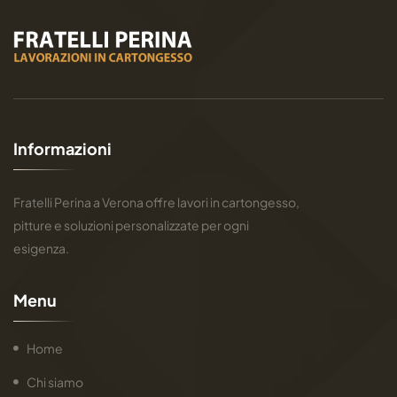
I
n
f
o
r
m
a
z
i
o
n
i
Fratelli Perina a Verona offre lavori in cartongesso,
pitture e soluzioni personalizzate per ogni
esigenza.
M
e
n
u
Home
Chi siamo