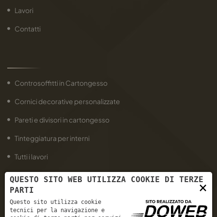
Lavori
Contatti
Controsoffitti in Cartongesso
Cornici decorative personalizzate
Pareti e divisori in cartongesso
Tinteggiatura per interni
Tutti i lavori
QUESTO SITO WEB UTILIZZA COOKIE DI TERZE
×
PARTI
Questo sito utilizza cookie
tecnici per la navigazione e
Via Tevere, 55 - 37136 Verona VR