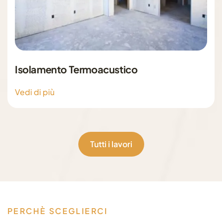
Isolamento Termoacustico
Vedi di più
Tutti i lavori
P
E
R
C
H
È
S
C
E
G
L
I
E
R
C
I