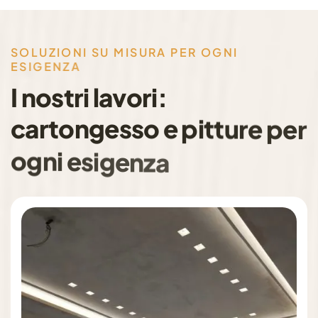
S
O
L
U
Z
I
O
N
I
S
U
M
I
S
U
R
A
P
E
R
O
G
N
I
E
S
I
G
E
N
Z
A
I
n
o
s
t
r
i
l
a
v
o
r
i
:
c
a
r
t
o
n
g
e
s
s
o
e
p
i
t
t
u
r
e
p
e
r
o
g
n
i
e
s
i
g
e
n
z
a