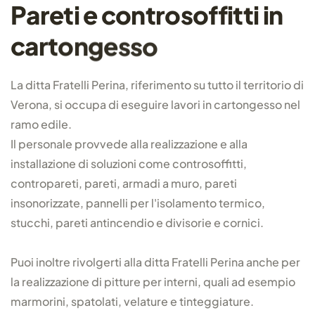
P
a
r
e
t
i
e
c
o
n
t
r
o
s
o
f
f
i
t
t
i
i
n
c
a
r
t
o
n
g
e
s
s
o
La ditta Fratelli Perina, riferimento su tutto il territorio di
Verona, si occupa di eseguire lavori in cartongesso nel
ramo edile.
Il personale provvede alla realizzazione e alla
installazione di soluzioni come controsoffitti,
contropareti, pareti, armadi a muro, pareti
insonorizzate, pannelli per l'isolamento termico,
stucchi, pareti antincendio e divisorie e cornici.
Puoi inoltre rivolgerti alla ditta Fratelli Perina anche per
la realizzazione di pitture per interni, quali ad esempio
marmorini, spatolati, velature e tinteggiature.