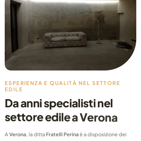
E
S
P
E
R
I
E
N
Z
A
E
Q
U
A
L
I
T
À
N
E
L
S
E
T
T
O
R
E
E
D
I
L
E
D
a
a
n
n
i
s
p
e
c
i
a
l
i
s
t
i
n
e
l
s
e
t
t
o
r
e
e
d
i
l
e
a
V
e
r
o
n
a
A
Verona
, la ditta
Fratelli Perina
è a disposizione dei